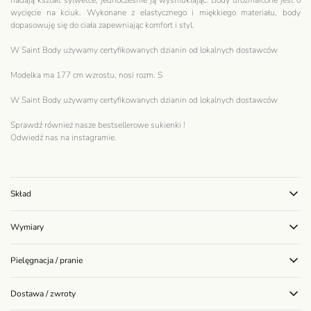
nadają kształt sylwetce, jednocześnie ją wysmuklając. Body urozmaicone jest o
wycięcie na kciuk. Wykonane z elastycznego i miękkiego materiału, body
dopasowuję się do ciała zapewniając komfort i styl.
W Saint Body używamy certyfikowanych dzianin od lokalnych dostawców
Modelka ma 177 cm wzrostu, nosi rozm. S
W Saint Body używamy certyfikowanych dzianin od lokalnych dostawców
Sprawdź również nasze bestsellerowe
sukienki
!
Odwiedź nas na
instagramie
.
Skład
Wymiary
Pielęgnacja / pranie
Dostawa / zwroty