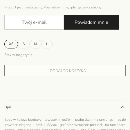
Produkt jest niedostępny. Powiadom mnie, gdy będzie dostępny:
Powiadom mnie
XS
S
M
L
Brak w magazynie
DODAJ DO KOSZYKA
Opis
Body w kolorze bordowym z wysokim golfem i poduszkami na ramionach nadaję
sylwetce elegancji i szyku. Wysoki golf oraz wyraziste poduszki na ramionach