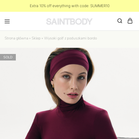
Extra 10% off everything with code: SUMMER10
Strona główna
»
Sklep
»
Wysoki golf z poduszkami bordo
SOLD