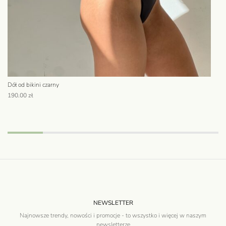
Dół od bikini czarny
Bo
190.00
zł
38
NEWSLETTER
Najnowsze trendy, nowości i promocje - to wszystko i więcej w naszym
newsletterze