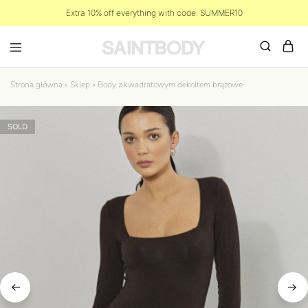
Extra 10% off everything with code: SUMMER10
Strona główna
»
Sklep
»
Body z kwadratowym dekoltem brązowe
SOLD