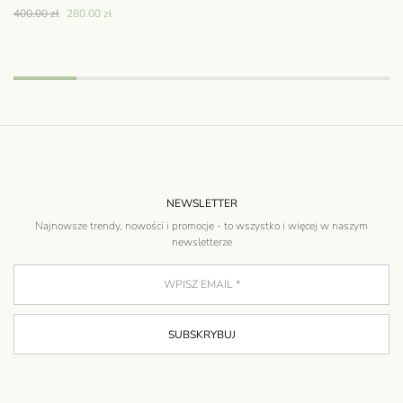
400.00
zł
280.00
zł
28
NEWSLETTER
Najnowsze trendy, nowości i promocje - to wszystko i więcej w naszym
newsletterze