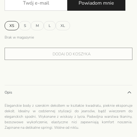
Powiadom mnie
XS
S
M
L
XL
Brak w magazynie
DODAJ DO KOSZYKA
Opis
Eleganckie body z szerokim dekoltem w kształcie kwadratu, pieknie eksponuje
dekolt. Idealny w codziennej stylizacji do jeansów, bądź wieczorem do
eleganckich spodni. Wykonane z wiskozy z lycra. Podwójna warstwa tkaniny,
bezszwowe wykończenie, elastyczne nici zapewniają komfort noszenia.
Zapinane na delikatne springi. Wolne od niklu.