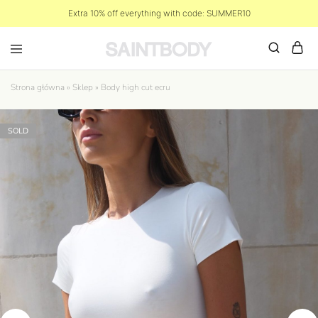
Extra 10% off everything with code: SUMMER10
Strona główna
»
Sklep
»
Body high cut ecru
SOLD