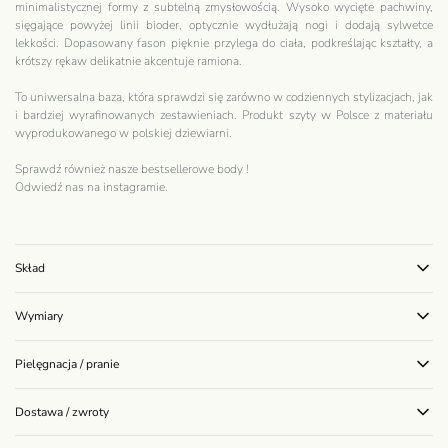
minimalistycznej formy z subtelną zmysłowością. Wysoko wycięte pachwiny,
sięgające powyżej linii bioder, optycznie wydłużają nogi i dodają sylwetce
lekkości. Dopasowany fason pięknie przylega do ciała, podkreślając kształty, a
krótszy rękaw delikatnie akcentuje ramiona.
To uniwersalna baza, która sprawdzi się zarówno w codziennych stylizacjach, jak
i bardziej wyrafinowanych zestawieniach. Produkt szyty w Polsce z materiału
wyprodukowanego w polskiej dziewiarni.
Sprawdź również nasze bestsellerowe
body
!
Odwiedź nas na
instagramie
.
Skład
Wymiary
Pielęgnacja / pranie
Dostawa / zwroty