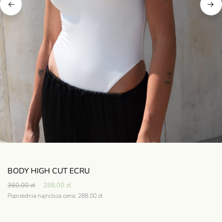
BODY HIGH CUT ECRU
360.00
zł
288.00
zł
Poprzednia najniższa cena:
288.00
zł
.