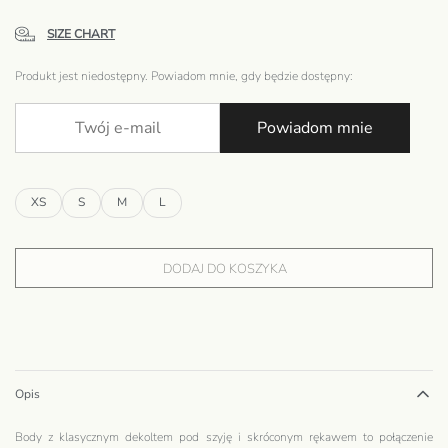
SIZE CHART
Produkt jest niedostępny. Powiadom mnie, gdy będzie dostępny:
Powiadom mnie
XS
S
M
L
DODAJ DO KOSZYKA
Opis
Body z klasycznym dekoltem pod szyję i skróconym rękawem to połączenie