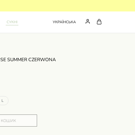
СУКНІ
УКРАЇНСЬКА
ROSE SUMMER CZERWONA
L
В КОШИК