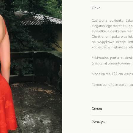
Опис
Czerwona sukienka żak
eleganckiego materiału z
sylwetkę, a delikatnie mar
Cienkie ramiączka oraz lek
na wyjątkowe okazje, letn
kobiecość w najbardziej 
**Aktualna partia sukien
(szaliczka) prezentowanej 
Modelka ma 172 cm wzrost
Також ознайомтеся з на
Склад
Розміри