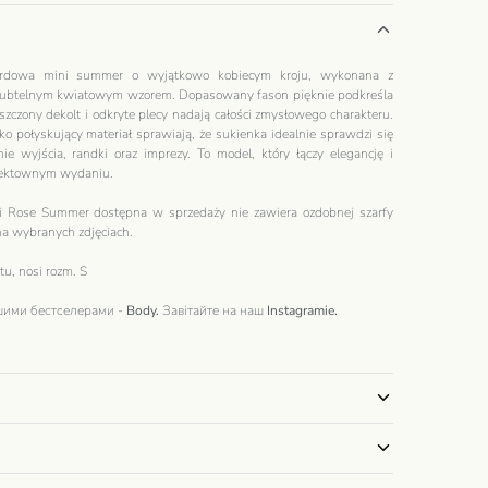
ardowa mini summer o wyjątkowo kobiecym kroju, wykonana z
 subtelnym kwiatowym wzorem. Dopasowany fason pięknie podkreśla
szczony dekolt i odkryte plecy nadają całości zmysłowego charakteru.
ko połyskujący materiał sprawiają, że sukienka idealnie sprawdzi się
ie wyjścia, randki oraz imprezy. To model, który łączy elegancję i
efektownym wydaniu.
ki Rose Summer dostępna w sprzedaży nie zawiera ozdobnej szarfy
na wybranych zdjęciach.
u, nosi rozm. S
шими бестселерами -
Body.
Завітайте на наш
Instagramie
.