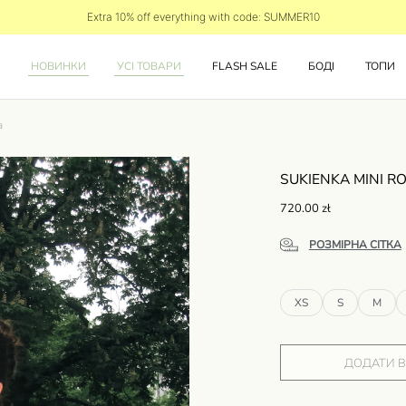
Extra 10% off everything with code: SUMMER10
НОВИНКИ
УСІ ТОВАРИ
FLASH SALE
БОДІ
ТОПИ
a
SUKIENKA MINI 
720.00
zł
РОЗМІРНА СІТКА
XS
S
M
ДОДАТИ 