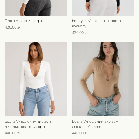
Тіло з V на спині екрю
Корпус з V на спині чорного
кольору
420.00
zł
420.00
zł
Боді з V-подібним вирізом
Боді з V-подібним вирізом
декольте кольору екрю
декольте бежеве
440.00
zł
440.00
zł