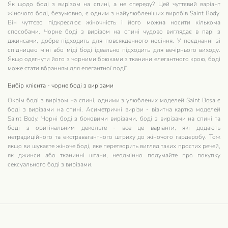
Як щодо боді з вирізом на спині, а не спереду? Цей чуттєвий варіант
жіночого боді, безумовно, є одним з найулюбленіших виробів Saint Body.
Він чуттєво підкреслює жіночність і його можна носити кількома
способами. Чорне боді з вирізом на спині чудово виглядає в парі з
джинсами, добре підходить для повсякденного носіння. У поєднанні зі
спідницею міні або міді боді ідеально підходить для вечірнього виходу.
Якщо одягнути його з чорними брюками з тканини елегантного крою, боді
може стати вбранням для елегантної події.
Вибір клієнта - чорне боді з вирізами
Окрім боді з вирізом на спині, одними з улюблених моделей Saint Bosa є
боді з вирізами на спині. Асиметричні вирізи - візитна картка моделей
Saint Body. Чорні боді з боковими вирізами, боді з вирізами на спині та
боді з оригінальним декольте - все це варіанти, які додають
нетрадиційного та екстравагантного штриху до жіночого гардеробу. Тож
якщо ви шукаєте жіноче боді, яке перетворить вигляд таких простих речей,
як джинси або тканинні штани, неодмінно подумайте про покупку
сексуального боді з вирізами.