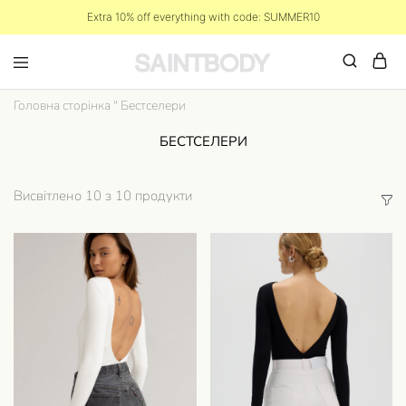
Extra 10% off everything with code: SUMMER10
Головна сторінка
"
Бестселери
БЕСТСЕЛЕРИ
Висвітлено
10
з
10
продукти