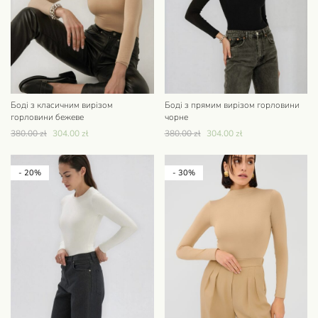
Боді з класичним вирізом
Боді з прямим вирізом горловини
горловини бежеве
чорне
380.00
zł
304.00
zł
380.00
zł
304.00
zł
- 20%
- 30%