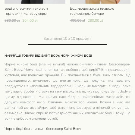
Боді з класичним вирізом
Боді-водолазка з низькoю
горловини кольору екрю
горловиною бежеве
380.00
zł
304.00
zł
400.00
zł
280.00
zł
Висвітлено
10
з
10
продукти
НАЙКРАЩІ ТОВАРИ ВІД SAINT BODY: ЧОРНІ ЖІНОЧІ БОДІ
Чорне жіноче боді (але не тільки!) можна сміливо назвати бестселером
Saint Body. Чому наші клієнтки так люблять цей виріб? Він позачасовий,
чуттєвий, але водночас зручний. Він поєднується з будь-яким стилем: від
повсякденного, вуличного до елегантного. Це покупка, яка ідеально
поєднується з капсульним гардеробом і ніколи не виходить з моди, саме
тому варто зробити ставку на таку високу якість, яку пропонує Saint Body в
цьому відношенні. Ми шиємо наші боді з найякісніших матеріалів, які
дарують комфорт шкірі: бавовна, віскоза або модал. Кожен з них має
делікатний дотик лайкри, щоб витончено формувати жіночий силует, що,
безумовно, також сприяє популярності наших елегантних боді і тому, що
вони є вибором знаменитостей.
Чорне боді без спинки - бестселер Saint Body