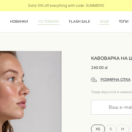
Extra 10% off everything with code: SUMMER10
НОВИНКИ
УСІ ТОВАРИ
FLASH SALE
БОДІ
ТОПИ
КАВОВАРКА НА 
240.00
zł
РОЗМІРНА СІТКА
Товар відсутній в наявнос
XS
S
M