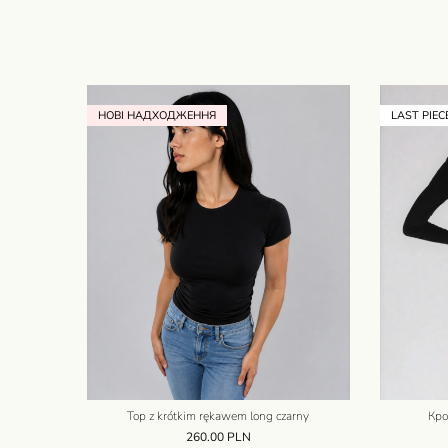
НОВІ НАДХОДЖЕННЯ
LAST PIEC
Top z krótkim rękawem long czarny
Кро
260.00
PLN