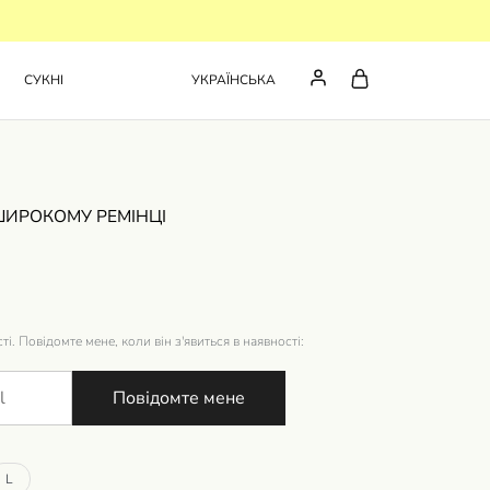
СУКНІ
УКРАЇНСЬКА
ШИРОКОМУ РЕМІНЦІ
ті. Повідомте мене, коли він з'явиться в наявності:
Повідомте мене
L