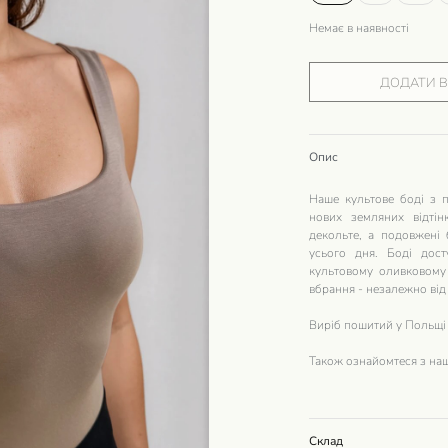
Немає в наявності
ДОДАТИ 
Опис
Наше культове боді з 
нових земляних відтін
декольте, а подовжені 
усього дня. Боді дос
культовому оливковому 
вбрання - незалежно від
Виріб пошитий у Польщі 
Також ознайомтеся з на
Склад