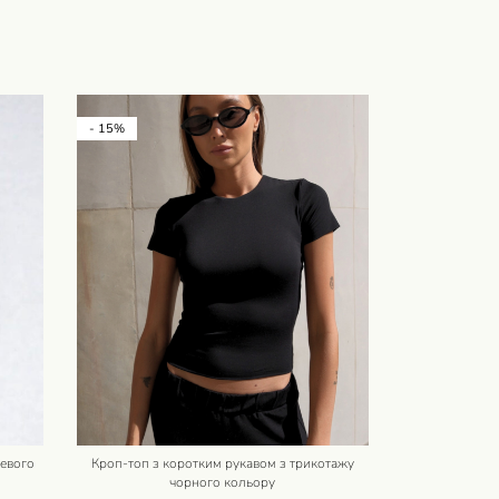
- 15%
СКОРО
жевого
Кроп-топ з коротким рукавом з трикотажу
чорного кольору