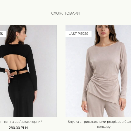
СХОЖІ ТОВАРИ
ES
LAST PIECES
п-топ на зав'язках чорний
Блузка з трикотажними розрізами бе
кольору
280.00
PLN