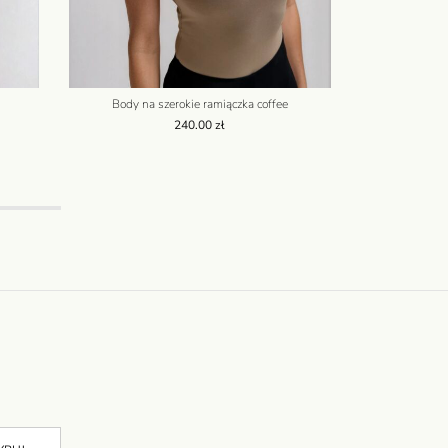
Body na szerokie ramiączka coffee
Crop Top z kr
240.00
zł
2