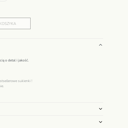
 KOSZYKA
ą o detal i jakość.
stsellerowe
sukienki
!
ie
.