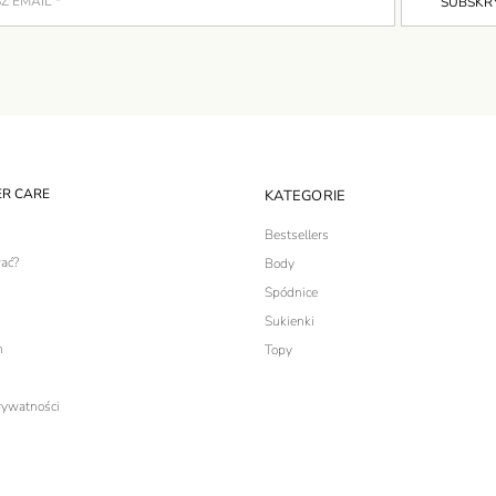
R CARE
KATEGORIE
Bestsellers
ać?
Body
Spódnice
Sukienki
n
Topy
rywatności