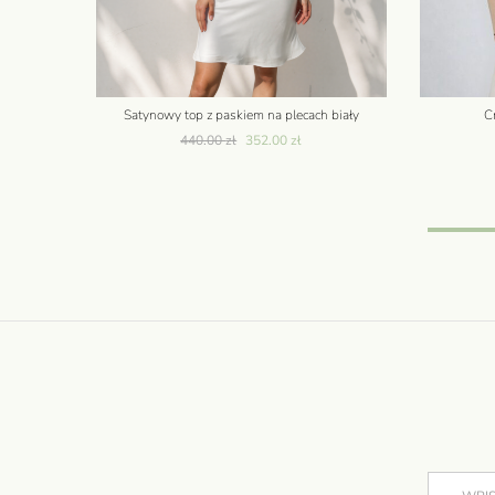
Satynowy top z paskiem na plecach biały
C
440.00
zł
352.00
zł