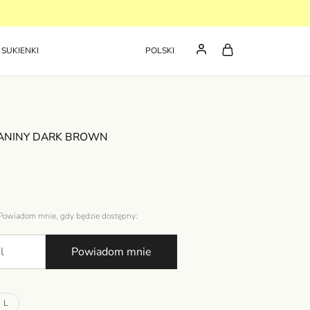
SUKIENKI
POLSKI
ZIANINY DARK BROWN
 Powiadom mnie, gdy będzie dostępny:
Powiadom mnie
L