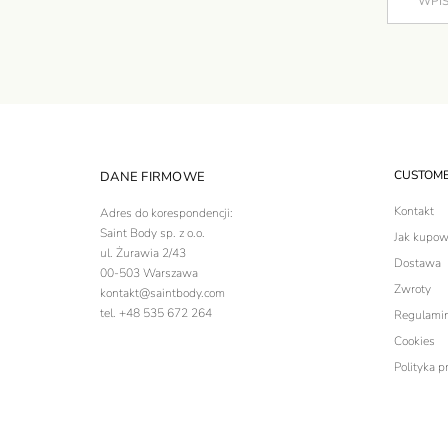
CUSTOME
DANE FIRMOWE
Kontakt
Adres do korespondencji:
Saint Body sp. z o.o.
Jak kupow
ul. Żurawia 2/43
Dostawa
00-503 Warszawa
Zwroty
kontakt@saintbody.com
tel. +48 535 672 264​
Regulami
Cookies
Polityka p