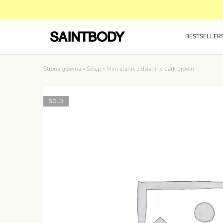
BESTSELLER
Sklep
Premium
SAINTBODY
body
i
ubrania,
ktÃ³re
Strona główna
sÄ…
»
Sklep
»
Mini stanik z dzianiny dark brown
jak
druga
skÃ³ra.
SOLD