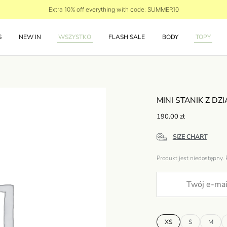
Extra 10% off everything with code: SUMMER10
S
NEW IN
WSZYSTKO
FLASH SALE
BODY
TOPY
MINI STANIK Z D
190.00
zł
SIZE CHART
Produkt jest niedostępny.
XS
S
M