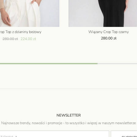
rop Top z dzianiny beżowy
Wiązany Crop Top czarny
280.00
zł
280.00
zł
224.00
zł
NEWSLETTER
Najnowsze trendy, nowości i promocje - to wszystko i więcej w naszym newsletterze